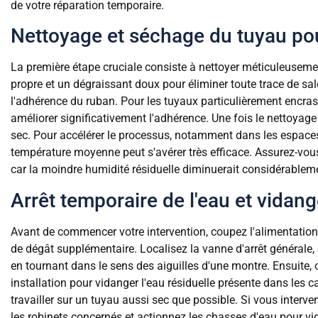
de votre réparation temporaire.
Nettoyage et séchage du tuyau po
La première étape cruciale consiste à nettoyer méticuleusem
propre et un dégraissant doux pour éliminer toute trace de sa
l'adhérence du ruban. Pour les tuyaux particulièrement encras
améliorer significativement l'adhérence. Une fois le nettoya
sec. Pour accélérer le processus, notamment dans les espace
température moyenne peut s'avérer très efficace. Assurez-vous
car la moindre humidité résiduelle diminuerait considérablemen
Arrêt temporaire de l'eau et vidan
Avant de commencer votre intervention, coupez l'alimentation 
de dégât supplémentaire. Localisez la vanne d'arrêt générale,
en tournant dans le sens des aiguilles d'une montre. Ensuite, 
installation pour vidanger l'eau résiduelle présente dans les 
travailler sur un tuyau aussi sec que possible. Si vous interv
les robinets concernés et actionnez les chasses d'eau pour vi