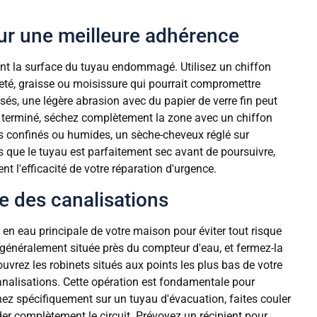
ur une meilleure adhérence
ent la surface du tuyau endommagé. Utilisez un chiffon
leté, graisse ou moisissure qui pourrait compromettre
sés, une légère abrasion avec du papier de verre fin peut
ge terminé, séchez complètement la zone avec un chiffon
s confinés ou humides, un sèche-cheveux réglé sur
 que le tuyau est parfaitement sec avant de poursuivre,
t l'efficacité de votre réparation d'urgence.
ge des canalisations
en eau principale de votre maison pour éviter tout risque
 généralement située près du compteur d'eau, et fermez-la
ouvrez les robinets situés aux points les plus bas de votre
canalisations. Cette opération est fondamentale pour
enez spécifiquement sur un tuyau d'évacuation, faites couler
der complètement le circuit. Prévoyez un récipient pour