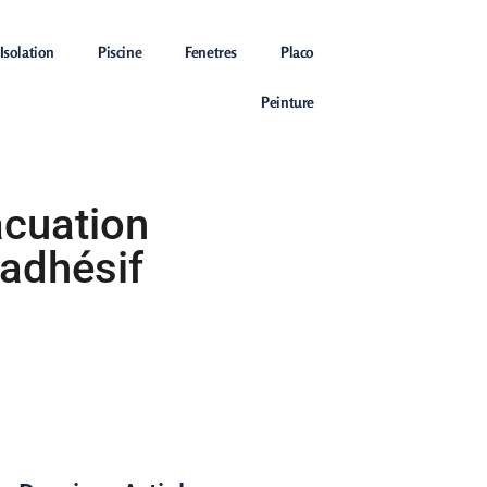
Isolation
Piscine
Fenetres
Placo
Peinture
acuation
 adhésif